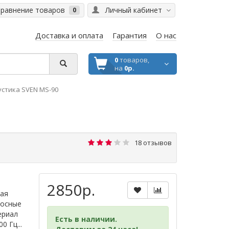
равнение товаров
Личный кабинет
0
Доставка и оплата
Гарантия
О нас
0
товаров,
на
0р.
стика SVEN MS-90
18 отзывов
2850р.
ная
лосные
ериал
Есть в наличии.
0 Гц...